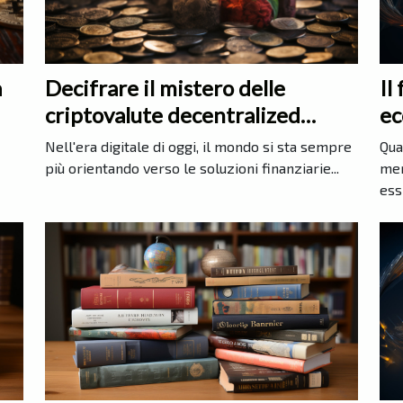
Il
a
Decifrare il mistero delle
ec
criptovalute decentralized
finance
Qua
Nell'era digitale di oggi, il mondo si sta sempre
mer
più orientando verso le soluzioni finanziarie...
essi