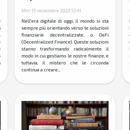
finance
Mer 15 novembre 2023 12:41
e
Nell'era digitale di oggi, il mondo si sta
a
sempre più orientando verso le soluzioni
.
finanziarie decentralizzate, o DeFi
e
(Decentralized Finance). Queste soluzioni
e
stanno trasformando radicalmente il
o
modo in cui gestiamo le nostre finanze, e
n
tuttavia, il mistero che le circonda
continua a creare...