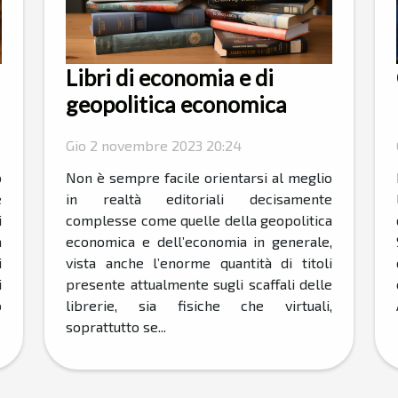
Libri di economia e di
geopolitica economica
Gio 2 novembre 2023 20:24
o
Non è sempre facile orientarsi al meglio
e
in realtà editoriali decisamente
i
complesse come quelle della geopolitica
a
economica e dell’economia in generale,
i
vista anche l’enorme quantità di titoli
i
presente attualmente sugli scaffali delle
o
librerie, sia fisiche che virtuali,
soprattutto se...