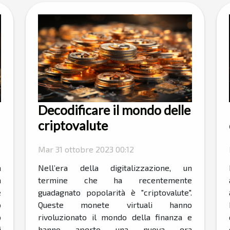
Decodificare il mondo delle
criptovalute
Mar 31 ottobre 2023 00:12
a
Nell’era della digitalizzazione, un
a
termine che ha recentemente
e
guadagnato popolarità è "criptovalute".
o
Queste monete virtuali hanno
o
rivoluzionato il mondo della finanza e
i
hanno aperto una nuova era