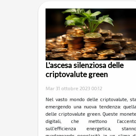
L'ascesa silenziosa delle
criptovalute green
Mar 31 ottobre 2023 00:12
Nel vasto mondo delle criptovalute, st
emergendo una nuova tendenza: quell
delle criptovalute green. Queste monet
digitali, che mettono l'accent
sull'efficienza energetica, stann
guadagnando popolarità in un clima d