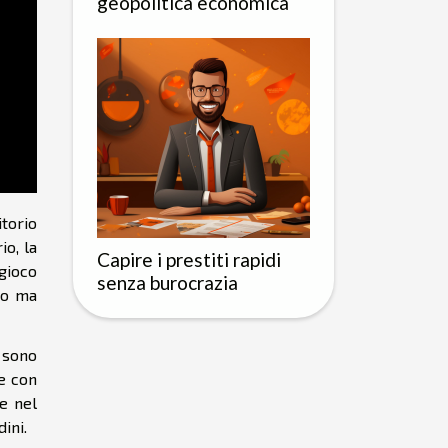
geopolitica economica
torio
io, la
Capire i prestiti rapidi
gioco
senza burocrazia
aso ma
 sono
e con
se nel
ini.