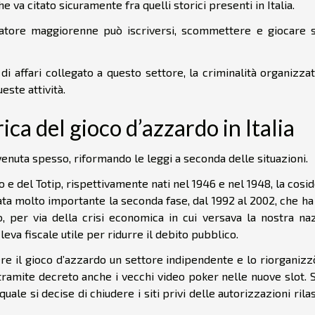
a citato sicuramente fra quelli storici presenti in Italia.
iocatore maggiorenne può iscriversi, scommettere e giocare 
i affari collegato a questo settore, la criminalità organizza
ste attività.
ica del gioco d’azzardo in Italia
rvenuta spesso, riformando le leggi a seconda delle situazioni.
 e del Totip, rispettivamente nati nel 1946 e nel 1948, la cosi
ta molto importante la seconda fase, dal 1992 al 2002, che ha
 per via della crisi economica in cui versava la nostra naz
eva fiscale utile per ridurre il debito pubblico.
re il gioco d’azzardo un settore indipendente e lo riorganizz
 tramite decreto anche i vecchi video poker nelle nuove slot.
uale si decise di chiudere i siti privi delle autorizzazioni rila