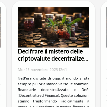
Decifrare il mistero delle
criptovalute decentralized
finance
Mer 15 novembre 2023 12:41
e
Nell'era digitale di oggi, il mondo si sta
a
sempre più orientando verso le soluzioni
.
finanziarie decentralizzate, o DeFi
e
(Decentralized Finance). Queste soluzioni
e
stanno trasformando radicalmente il
o
modo in cui gestiamo le nostre finanze, e