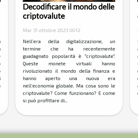
Decodificare il mondo delle
criptovalute
Mar 31 ottobre 2023 00:12
a
Nell’era della digitalizzazione, un
a
termine che ha recentemente
e
guadagnato popolarità è "criptovalute".
o
Queste monete virtuali hanno
o
rivoluzionato il mondo della finanza e
i
hanno aperto una nuova era
o
nell’economia globale. Ma cosa sono le
criptovalute? Come funzionano? E come
si può profittare di...