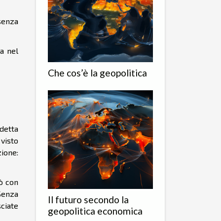
senza
ta nel
Che cos’è la geopolitica
ddetta
 visto
ione:
ò con
 Senza
Il futuro secondo la
sciate
geopolitica economica