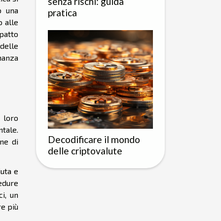
senza rischi: guida
o una
pratica
o alle
patto
 delle
nanza
 loro
tale.
Decodificare il mondo
ne di
delle criptovalute
iuta e
cedure
i, un
re più