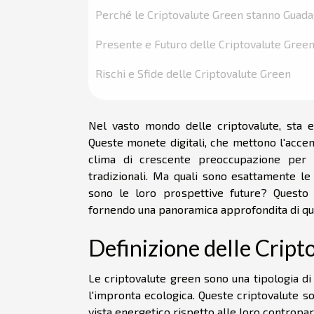
Perché le Criptovalute Green stanno Guad
Presente e Futuro delle Criptovalute Gree
Rischi e Sfide delle Criptovalute Green
Nel vasto mondo delle criptovalute, sta 
Queste monete digitali, che mettono l'accen
clima di crescente preoccupazione per l'
tradizionali. Ma quali sono esattamente l
sono le loro prospettive future? Questo a
fornendo una panoramica approfondita di que
Definizione delle Crip
Le criptovalute green sono una tipologia di
l'impronta ecologica. Queste criptovalute s
vista energetico rispetto alle loro controparti