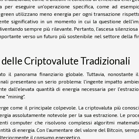
zata per eseguire un'operazione specifica, come ad esempi
te green utilizzano meno energia per ogni transazione rispett
mente significativo in un momento in cui la questione dell'im
iventando sempre più rilevante. Pertanto, l'ascesa silenziosa
ortante verso un futuro più sostenibile nel settore della fi
delle Criptovalute Tradizionali
to il panorama finanziario globale. Tuttavia, nonostante il
onali presentano un serio problema: l'ingente impatto ambien
e dall'elevata quantità di energia necessaria per l'estrazio
me "mining".
erge come il principale colpevole. La criptovaluta più conosc
i energia assolutamente notevole per la sua estrazione. Le pro
otenti computer che risolvono complessi algoritmi matematic
tità di energia. Con l'aumentare del valore del Bitcoin, semp
ulteriormente il consumo energetico.