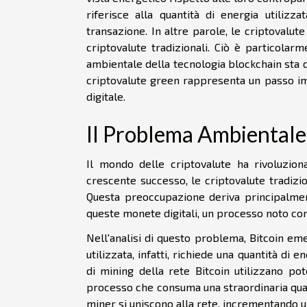
riferisce alla quantità di energia utiliz
transazione. In altre parole, le criptovalu
criptovalute tradizionali. Ciò è particolar
ambientale della tecnologia blockchain sta d
criptovalute green rappresenta un passo imp
digitale.
Il Problema Ambientale 
Il mondo delle criptovalute ha rivoluziona
crescente successo, le criptovalute tradizi
Questa preoccupazione deriva principalment
queste monete digitali, un processo noto co
Nell'analisi di questo problema, Bitcoin em
utilizzata, infatti, richiede una quantità d
di mining della rete Bitcoin utilizzano p
processo che consuma una straordinaria quan
miner si uniscono alla rete, incrementando 