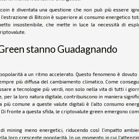
tcoin è diventata una questione che non può più essere igno
r l'estrazione di Bitcoin è superiore al consumo energetico tot
etto insostenibile, che mette in luce la necessità di espl
riptovalute.
e Green stanno Guadagnando
popolarità a un ritmo accelerato. Questo fenomeno è dovuto 
a sempre più diffusa del cambiamento climatico. Come consegu
e a tecnologie più verdi, non solo nella vita di tutti i gior
, per la loro natura digitale, contribuiscono in maniera signifi
tica più comune a queste valute digitali è l'alto consumo ener
. Di fronte a questa sfida, le criptovalute green emergono co
 di mining meno energetici, riducendo così l'impatto ambien
la loro crescente popolarità. In un momento in cui l'attenzio