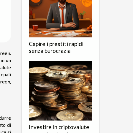
Capire i prestiti rapidi
senza burocrazia
reen.
in un
alute
quali
reen,
idurre
to di
Investire in criptovalute
ica si