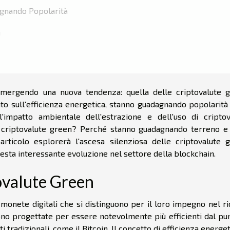
agnando Popolarità
n
emergendo una nuova tendenza: quella delle criptovalute g
to sull'efficienza energetica, stanno guadagnando popolarità 
impatto ambientale dell'estrazione e dell'uso di criptov
e criptovalute green? Perché stanno guadagnando terreno e 
rticolo esplorerà l'ascesa silenziosa delle criptovalute g
sta interessante evoluzione nel settore della blockchain.
tovalute Green
 monete digitali che si distinguono per il loro impegno nel r
ono progettate per essere notevolmente più efficienti dal pun
 tradizionali, come il Bitcoin. Il concetto di efficienza energet