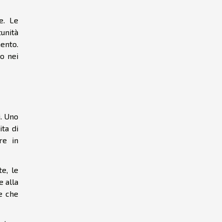
e. Le
tunità
mento.
o nei
i. Uno
ita di
re in
e, le
e alla
e che