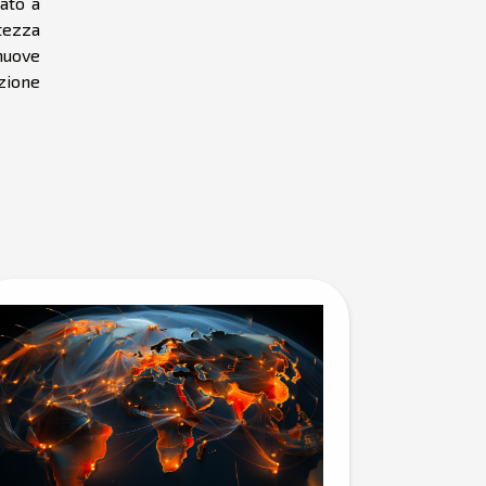
iato a
rtezza
nuove
zione