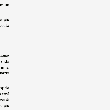
me un
e più
questa
scesa
nando
rimis,
uardo
opria
o così
 verdi
ro più