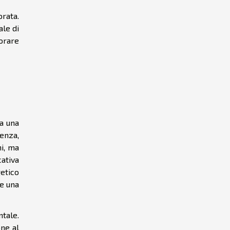
rata.
ale di
orare
a una
enza,
ni, ma
cativa
getico
me una
tale.
ne al