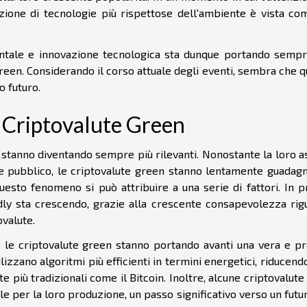
zione di tecnologie più rispettose dell'ambiente è vista co
tale e innovazione tecnologica sta dunque portando sempr
reen. Considerando il corso attuale degli eventi, sembra che 
 futuro.
e Criptovalute Green
 stanno diventando sempre più rilevanti. Nonostante la loro a
de pubblico, le criptovalute green stanno lentamente guadag
uesto fenomeno si può attribuire a una serie di fattori. In p
ndly sta crescendo, grazie alla crescente consapevolezza rig
ovalute.
, le criptovalute green stanno portando avanti una vera e pr
lizzano algoritmi più efficienti in termini energetici, riducend
e più tradizionali come il Bitcoin. Inoltre, alcune criptovalute
e per la loro produzione, un passo significativo verso un futu