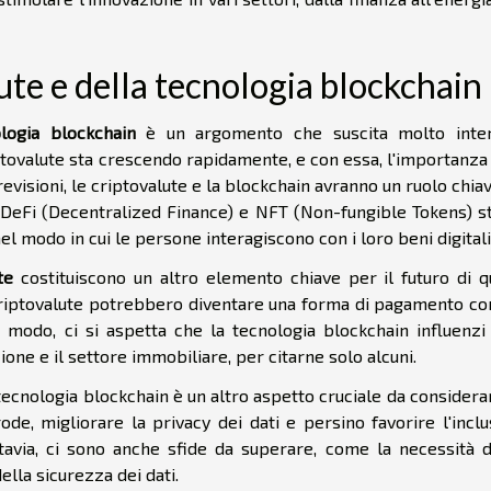
lute e della tecnologia blockchain
logia blockchain
è un argomento che suscita molto inte
criptovalute sta crescendo rapidamente, e con essa, l'importanza
isioni, le criptovalute e la blockchain avranno un ruolo chia
DeFi (Decentralized Finance) e NFT (Non-fungible Tokens) s
l modo in cui le persone interagiscono con i loro beni digitali
te
costituiscono un altro elemento chiave per il futuro di q
 criptovalute potrebbero diventare una forma di pagamento c
 modo, ci si aspetta che la tecnologia blockchain influenzi 
zione e il settore immobiliare, per citarne solo alcuni.
tecnologia blockchain è un altro aspetto cruciale da considera
ode, migliorare la privacy dei dati e persino favorire l'incl
uttavia, ci sono anche sfide da superare, come la necessità d
lla sicurezza dei dati.