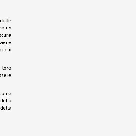
delle
ome un
ascuna
viene
occhi
a loro
ssere
, come
 della
 della