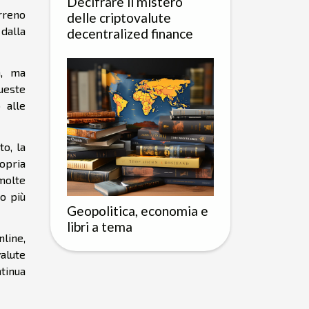
Decifrare il mistero
rreno
delle criptovalute
 dalla
decentralized finance
n, ma
queste
 alle
to, la
opria
molte
so più
Geopolitica, economia e
libri a tema
nline,
alute
tinua