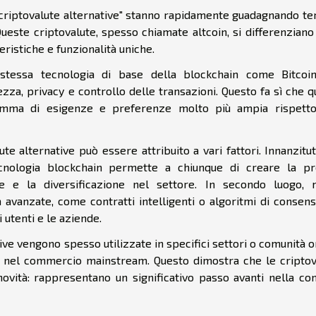
"criptovalute alternative" stanno rapidamente guadagnando te
ueste criptovalute, spesso chiamate altcoin, si differenziano
eristiche e funzionalità uniche.
a stessa tecnologia di base della blockchain come Bitcoi
ezza, privacy e controllo delle transazioni. Questo fa sì che 
gamma di esigenze e preferenze molto più ampia rispetto
te alternative può essere attribuito a vari fattori. Innanzitut
ecnologia blockchain permette a chiunque di creare la pr
one e la diversificazione nel settore. In secondo luogo, 
à avanzate, come contratti intelligenti o algoritmi di consen
i utenti e le aziende.
ative vengono spesso utilizzate in specifici settori o comunità o
 nel commercio mainstream. Questo dimostra che le criptov
ovità: rappresentano un significativo passo avanti nella con