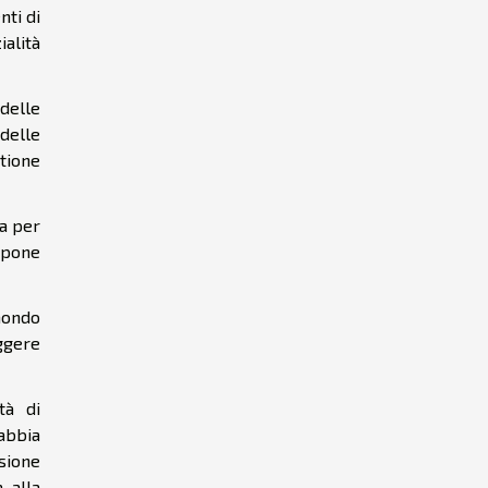
nti di
alità
 delle
 delle
stione
ra per
à pone
 mondo
ggere
tà di
abbia
usione
, alla