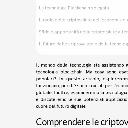
La tecnologia Blockchain spiegata
Il ruolo delle criptovalute nell'economia di
Sfide e opportunità delle criptovalute alte
Il futuro delle criptovalute e della tecnolo
Il mondo della tecnologia sta assistendo al
tecnologia blockchain. Ma cosa sono esa
popolari? In questo articolo, esplorere
funzionano, perché sono cruciali per l'eco
globale. Inoltre, esamineremo la tecnologia b
e discuteremo le sue potenziali applicazion
cuore del futuro digitale.
Comprendere le criptov