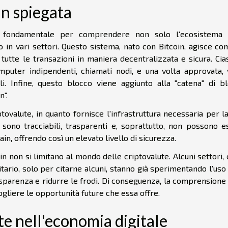
in spiegata
o fondamentale per comprendere non solo l'ecosistema 
o in vari settori. Questo sistema, nato con Bitcoin, agisce c
 tutte le transazioni in maniera decentralizzata e sicura. Ci
mputer indipendenti, chiamati nodi, e una volta approvata, 
li. Infine, questo blocco viene aggiunto alla "catena" di bl
n".
ptovalute, in quanto fornisce l'infrastruttura necessaria per l
sono tracciabili, trasparenti e, soprattutto, non possono e
in, offrendo così un elevato livello di sicurezza.
in non si limitano al mondo delle criptovalute. Alcuni settori
nitario, solo per citarne alcuni, stanno già sperimentando l'uso
rasparenza e ridurre le frodi. Di conseguenza, la comprensione
liere le opportunità future che essa offre.
ute nell'economia digitale