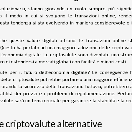
ivoluzionaria, stanno giocando un ruolo sempre più signific
to il modo in cui si svolgono le transazioni online, rende
 Questa tendenza si sta evolvendo in maniera considerevole e 
he queste valute digitali offrono, le transazioni online s
Questo ha portato ad una maggiore adozione delle criptovalu
ell'economia digitale. Le criptovalute sono diventate uno str
 di estendersi a mercati globali con facilità e minori costi.
ute per il futuro dell'economia digitale? Le conseguenze f
o delle criptovalute potrebbe portare a una maggiore efficien
iorando la sicurezza delle transazioni. Tuttavia, potrebbero 
atilità dei prezzi e i problemi di regolamentazione. Pertant
alute sarà un tema cruciale per garantire la stabilità e la cr
e criptovalute alternative