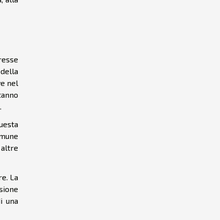
resse
 della
ve nel
tanno
.
uesta
omune
altre
re. La
usione
i una