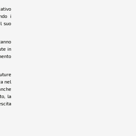
ativo
ndo i
il suo
tanno
te in
umento
uture
za nel
anche
o, la
escita