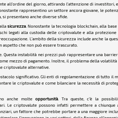
 all'ordine del giorno, attirando l'attenzione di investitori, e
nostante rappresentino un settore ancora giovane, le potenzi
 si presentano anche diverse sfide.
alla
sicurezza
. Nonostante la tecnologia blockchain, alla base
ischi legati alla custodia delle criptovalute e alla protezione
preoccupazione. L'ambito della sicurezza include anche la que
, un aspetto che non può essere trascurato.
e. Questa instabilità nei prezzi può rappresentare una barrie
 come mezzo di pagamento. Inoltre, il problema della volatilit
e criptovalute alternative.
tacolo significativo. Gli enti di regolamentazione di tutto il
ntare le criptovalute e come bilanciare la necessità di prote
frono anche molte
opportunità
. Tra queste, c'è la possibili
iari. Le criptovalute possono infatti permettere a chiunque 
nanziari, un fattore che potrebbe portare a una maggiore incl
timolare l'innovazione in vari settori, dalla finanza all'energia