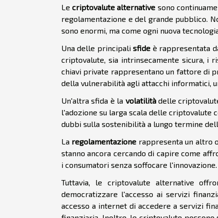
Le
criptovalute alternative
sono continuamente
regolamentazione e del grande pubblico. No
sono enormi, ma come ogni nuova tecnologia,
Una delle principali
sfide
è rappresentata d
criptovalute, sia intrinsecamente sicura, i r
chiavi private rappresentano un fattore di 
della vulnerabilità agli attacchi informatici
Un'altra sfida è la
volatilità
delle criptovalut
l'adozione su larga scala delle criptovalute
dubbi sulla sostenibilità a lungo termine dell
La
regolamentazione
rappresenta un altro os
stanno ancora cercando di capire come affro
i consumatori senza soffocare l'innovazione.
Tuttavia, le criptovalute alternative of
democratizzare l'accesso ai servizi finanz
accesso a internet di accedere a servizi fi
finanziaria. Inoltre, le criptovalute possono s