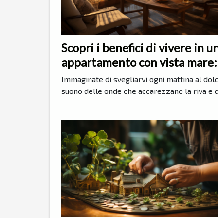
Scopri i benefici di vivere in u
appartamento con vista mare:
stile di vita, vantaggi economi
Immaginate di svegliarvi ogni mattina al dol
e benessere psicofisico
suono delle onde che accarezzano la riva e di